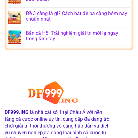
Đề 3 càng là gì? Cách bắt đề ba càng hôm nay
chuẩn nhất
Bắn cá H5: Trải nghiệm giải trí mới lạ ngay
trong tầm tay
DF999.ING
là nhà cái số 1 tại Châu Á với nền
tảng cá cược online uy tín, cung cấp đa dạng trò
chơi giải trí thời thượng vô cùng hấp dẫn và dịch
vụ chuyên nghiệp,đa dạng loại hình cá cược từ