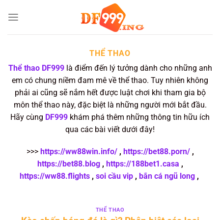
Chuyển
đến
nội
dung
THỂ THAO
Thể thao DF999
là điểm đến lý tưởng dành cho những anh
em có chung niềm đam mê về thể thao. Tuy nhiên không
phải ai cũng sẽ nắm hết được luật chơi khi tham gia bộ
môn thể thao này, đặc biệt là những người mới bắt đầu.
Hãy cùng
DF999
khám phá thêm những thông tin hữu ích
qua các bài viết dưới đây!
>>>
https://ww88win.info/
,
https://bet88.porn/
,
https://bet88.blog
,
https://188bet1.casa
,
https://ww88.flights
,
soi cầu vip
,
bắn cá ngũ long
,
THỂ THAO