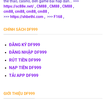
thể thao, casino, đến game bài hấp dẫn... >>>
https://sc88e.net/
,
CM88
,
CM88
,
CM88
,
cm88
,
cm88
,
cm88
,
cm88
,
>>>
https://shbethi.com
,
>>>
F168
,
CHÍNH SÁCH DF999
ĐĂNG KÝ DF999
ĐĂNG NHẬP DF999
RÚT TIỀN DF999
NẠP TIỀN DF999
TẢI APP DF999
GIỚI THIỆU DF999