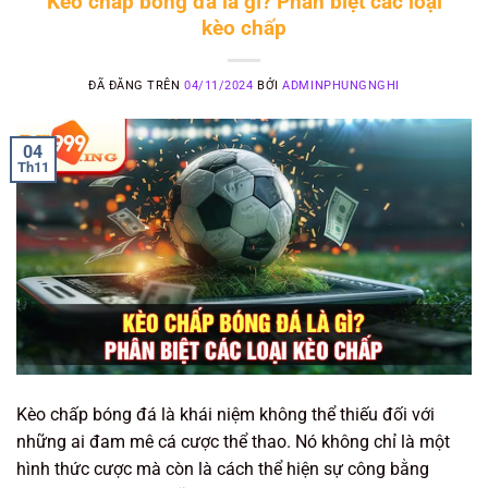
Kèo chấp bóng đá là gì? Phân biệt các loại
kèo chấp
ĐÃ ĐĂNG TRÊN
04/11/2024
BỞI
ADMINPHUNGNGHI
04
Th11
Kèo chấp bóng đá là khái niệm không thể thiếu đối với
những ai đam mê cá cược thể thao. Nó không chỉ là một
hình thức cược mà còn là cách thể hiện sự công bằng