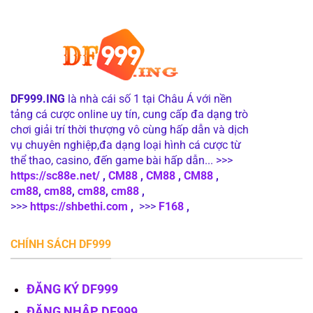
DF999.ING
là nhà cái số 1 tại Châu Á với nền
tảng cá cược online uy tín, cung cấp đa dạng trò
chơi giải trí thời thượng vô cùng hấp dẫn và dịch
vụ chuyên nghiệp,đa dạng loại hình cá cược từ
thể thao, casino, đến game bài hấp dẫn... >>>
https://sc88e.net/
,
CM88
,
CM88
,
CM88
,
cm88
,
cm88
,
cm88
,
cm88
,
>>>
https://shbethi.com
,
>>>
F168
,
CHÍNH SÁCH DF999
ĐĂNG KÝ DF999
ĐĂNG NHẬP DF999