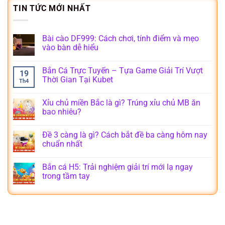
TIN TỨC MỚI NHẤT
Bài cào DF999: Cách chơi, tính điểm và mẹo
vào bàn dễ hiểu
Bắn Cá Trực Tuyến – Tựa Game Giải Trí Vượt
19
Thời Gian Tại Kubet
Th4
Xỉu chủ miền Bắc là gì? Trúng xỉu chủ MB ăn
bao nhiêu?
Đề 3 càng là gì? Cách bắt đề ba càng hôm nay
chuẩn nhất
Bắn cá H5: Trải nghiệm giải trí mới lạ ngay
trong tầm tay