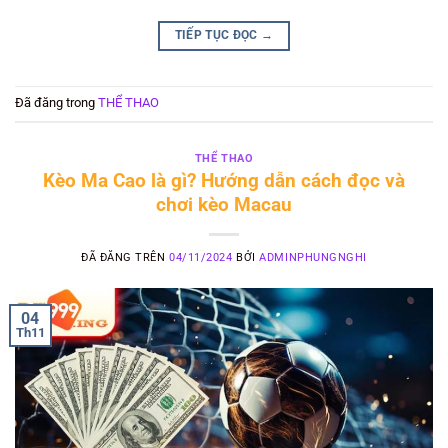
TIẾP TỤC ĐỌC
→
Đã đăng trong
THỂ THAO
THỂ THAO
Kèo Ma Cao là gì? Hướng dẫn cách đọc và
chơi kèo Macau
ĐÃ ĐĂNG TRÊN
04/11/2024
BỞI
ADMINPHUNGNGHI
04
Th11