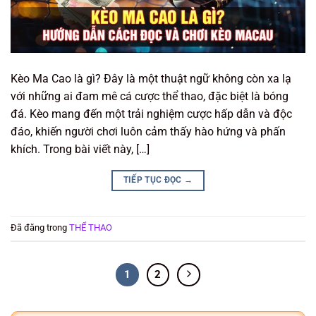
Kèo Ma Cao là gì? Đây là một thuật ngữ không còn xa lạ
với những ai đam mê cá cược thể thao, đặc biệt là bóng
đá. Kèo mang đến một trải nghiệm cược hấp dẫn và độc
đáo, khiến người chơi luôn cảm thấy hào hứng và phấn
khích. Trong bài viết này, […]
TIẾP TỤC ĐỌC
→
Đã đăng trong
THỂ THAO
1
2