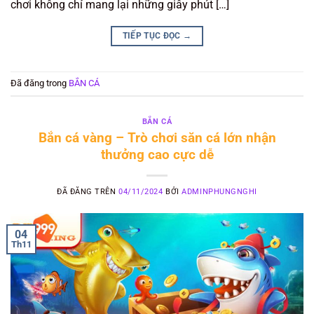
chơi không chỉ mang lại những giây phút […]
TIẾP TỤC ĐỌC
→
Đã đăng trong
BẮN CÁ
BẮN CÁ
Bắn cá vàng – Trò chơi săn cá lớn nhận
thưởng cao cực dễ
ĐÃ ĐĂNG TRÊN
04/11/2024
BỞI
ADMINPHUNGNGHI
04
Th11