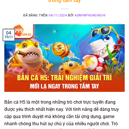
trong tầm tay
ĐÃ ĐĂNG TRÊN
04/11/2024
BỞI
ADMINPHUNGNGHI
04
Th11
Bắn cá H5 là một trong những trò chơi trực tuyến đang
được yêu thích nhất hiện nay. Với tính năng dễ dàng truy
cập qua trình duyệt mà không cần tải ứng dụng, game
nhanh chóng thu hút sự chú ý của nhiều người chơi. Trò