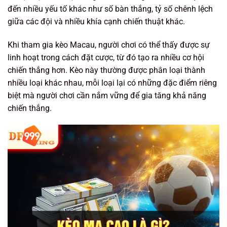
đến nhiều yếu tố khác như số bàn thắng, tỷ số chênh lệch
giữa các đội và nhiều khía cạnh chiến thuật khác.
Khi tham gia kèo Macau, người chơi có thể thấy được sự
linh hoạt trong cách đặt cược, từ đó tạo ra nhiều cơ hội
chiến thắng hơn. Kèo này thường được phân loại thành
nhiều loại khác nhau, mỗi loại lại có những đặc điểm riêng
biệt mà người chơi cần nắm vững để gia tăng khả năng
chiến thắng.